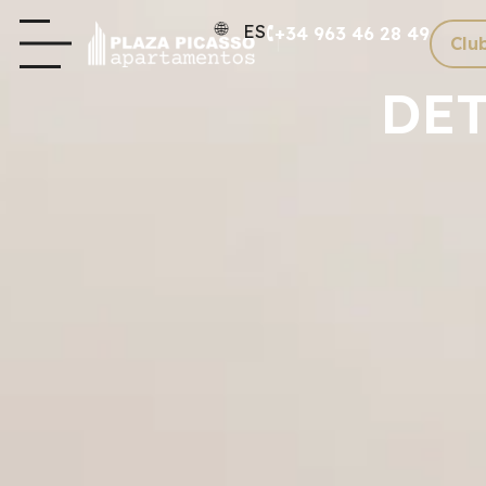
ES
+34 963 46 28 49
Clu
DET