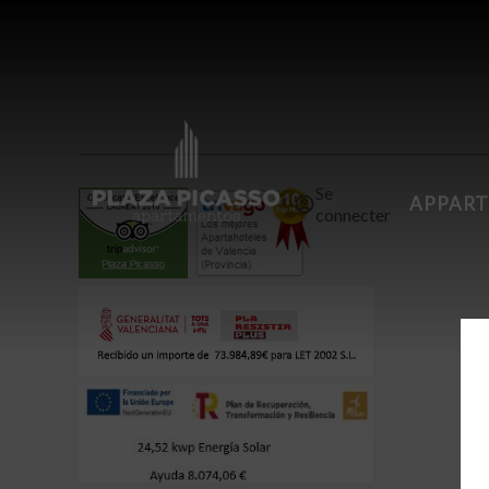
Se
APPART
connecter