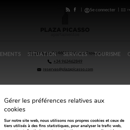
Se connecter
r
C/ Gongora nº 6
46015
Valencia
Espagne
EMENTS
SITUATION
SERVICES
TOURISME
+34 963462849
reservas@plazapicasso.com
Gérer les préférences relatives aux
cookies
Sur notre site web, nous utilisons nos propres cookies et ceux de
tiers utilisés à des fins statistiques, pour analyser le trafic web,